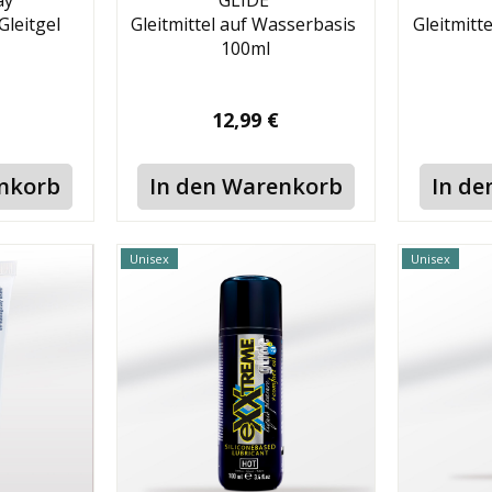
ay
GLIDE
Gleitgel
Gleitmittel auf Wasserbasis
Gleitmitt
100ml
12,99 €
enkorb
In den Warenkorb
In de
Unisex
Unisex