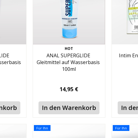
HOT
LIDE
ANAL SUPERGLIDE
Intim E
asserbasis
Gleitmittel auf Wasserbasis
100ml
14,95 €
enkorb
In den Warenkorb
In de
Für Ihn
Für Ihn