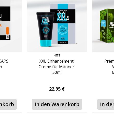
HOT
 CAPS
XXL Enhancement
Prem
n
Creme für Männer
A
50ml
6
22,95 €
enkorb
In den Warenkorb
In de