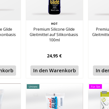
HOT
e Glide
Premium Silicone Glide
Premiu
likonbasis
Gleitmittel auf Silikonbasis
Gleitmitt
100ml
24,95 €
enkorb
In den Warenkorb
In de
Unisex
Für Sie