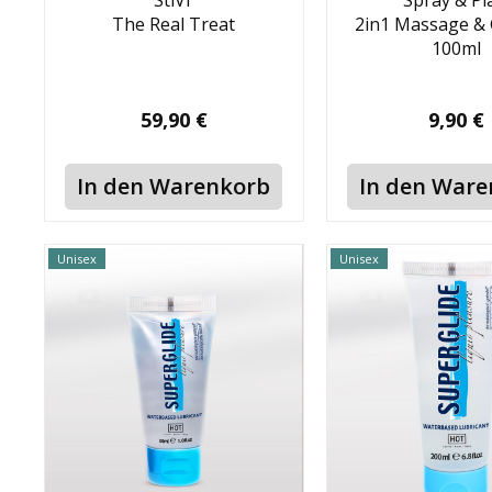
StiVi
Spray & Pl
The Real Treat
2in1 Massage & 
100ml
59,90 €
9,90 €
In den Warenkorb
In den War
Unisex
Unisex