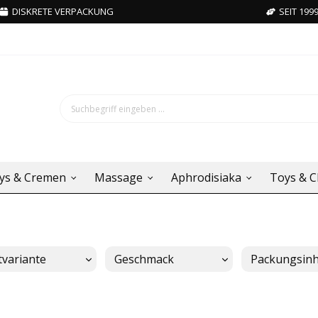
DISKRETE VERPACKUNG
SEIT 199
ys & Cremen
Massage
Aphrodisiaka
Toys & C
tvariante
Geschmack
Packungsinh