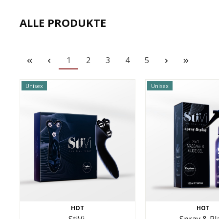
ALLE PRODUKTE
1
2
3
4
5
Unisex
Unisex
HOT
HOT