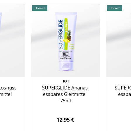
Unisex
Unisex
HOT
kosnuss
SUPERGLIDE Ananas
SUPERG
mittel
essbares Gleitmittel
essba
75ml
12,95 €