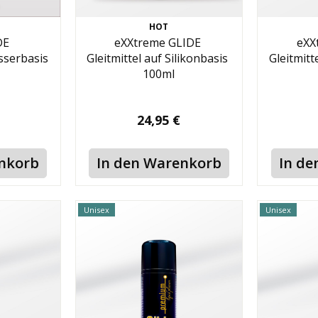
HOT
DE
eXXtreme GLIDE
eXX
asserbasis
Gleitmittel auf Silikonbasis
Gleitmitt
100ml
24,95 €
enkorb
In den Warenkorb
In de
Unisex
Unisex